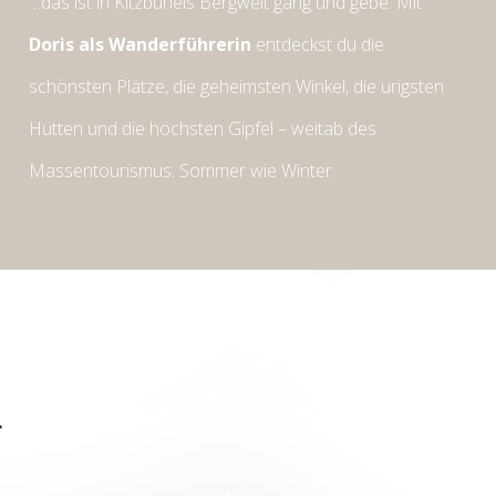
…das ist in Kitzbühels Bergwelt gang und gebe. Mit
Doris als Wanderführerin
entdeckst du die
schönsten Plätze, die geheimsten Winkel, die urigsten
Hütten und die höchsten Gipfel – weitab des
Massentourismus. Sommer wie Winter.
L