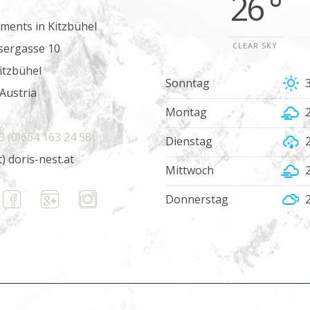
26 °
ments in Kitzbühel
CLEAR SKY
sergasse 10
itzbühel
Sonntag
 Austria
Montag
3 (0)664 163 24 58
Dienstag
t) doris-nest.at
Mittwoch
Donnerstag