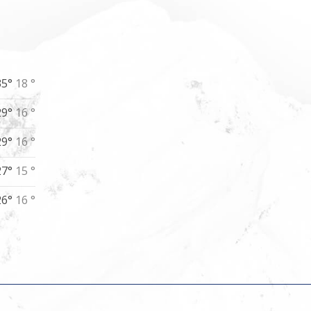
35°
18 °
29°
16 °
29°
16 °
27°
15 °
26°
16 °