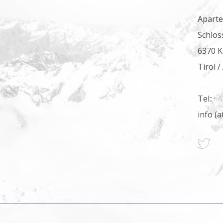
Aparte
Schlos
6370 K
Tirol /
Tel::
+4
info (a